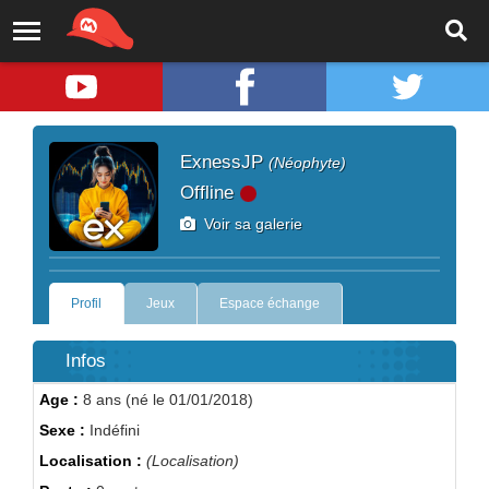
ExnessJP
(Néophyte)
Offline
Voir sa galerie
Profil
Jeux
Espace échange
Infos
Age :
8 ans (né le 01/01/2018)
Sexe :
Indéfini
Localisation :
(Localisation)